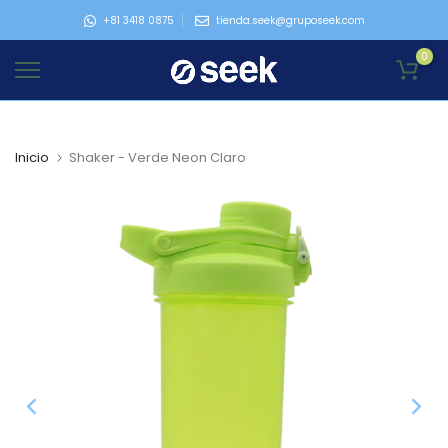
Ir
+81 3418 0875
tienda.seek@gruposeek.com
al
0
contenido
Inicio
Shaker - Verde Neon Claro