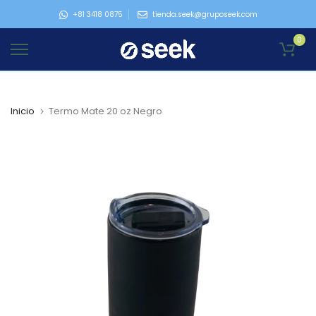
Ir
+81 3418 0875
tienda.seek@gruposeek.com
al
0
contenido
Inicio
Termo Mate 20 oz Negro