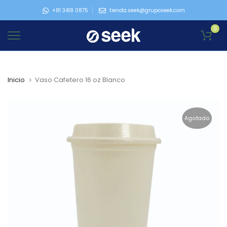
Ir
+81 3418 0875
tienda.seek@gruposeek.com
al
0
contenido
Inicio
Vaso Cafetero 16 oz Blanco
Agotado