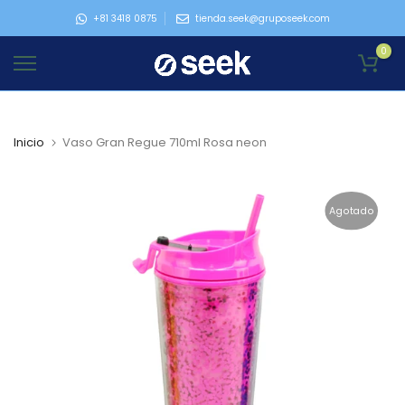
Ir
+81 3418 0875
tienda.seek@gruposeek.com
al
0
contenido
Inicio
Vaso Gran Regue 710ml Rosa neon
Agotado