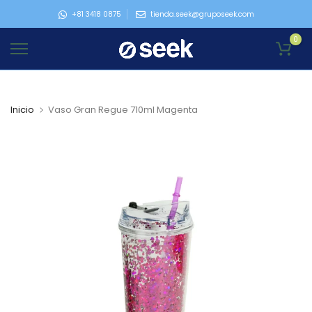
Ir
+81 3418 0875
tienda.seek@gruposeek.com
al
0
contenido
Inicio
Vaso Gran Regue 710ml Magenta