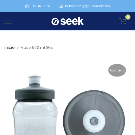
Ir
+81 3418 0875
tienda.seek@gruposeek.com
al
0
contenido
Inicio
Vaso 500 ml Gris
Agotado